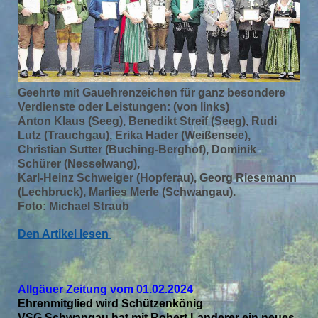
Geehrte mit Gauehrenzeichen für ganz besondere
Verdienste oder Leistungen: (von links)
Anton Klaus (Seeg), Benedikt Streif (Seeg),
Rudi
Lutz (Trauchgau), Erika Hader (Weißensee),
Christian Sutter (Buching-Berghof), Dominik
Schürer (Nesselwang),
Karl-Heinz Schweiger (Hopferau), Georg Riesemann
(Lechbruck), Marlies Merle (Schwangau).
Foto: Michael Straub
Den Artikel lesen
Allgäuer Zeitung vom 01.02.2024
Ehrenmitglied wird Schützenkönig
VSG Schwangau hat mit Robert Landerer ein neues