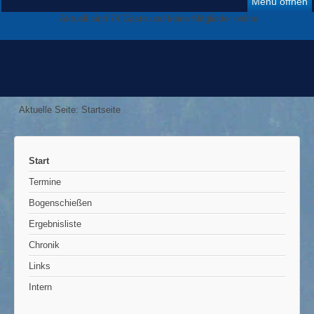
Menü öffnen
Aktuell sind 74 Gäste und keine Mitglieder online
Aktuelle Seite:
Startseite
Start
Termine
Bogenschießen
Ergebnisliste
Chronik
Links
Intern